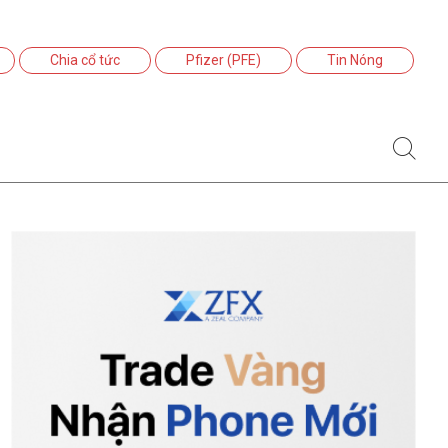
Chia cổ tức
Pfizer (PFE)
Tin Nóng