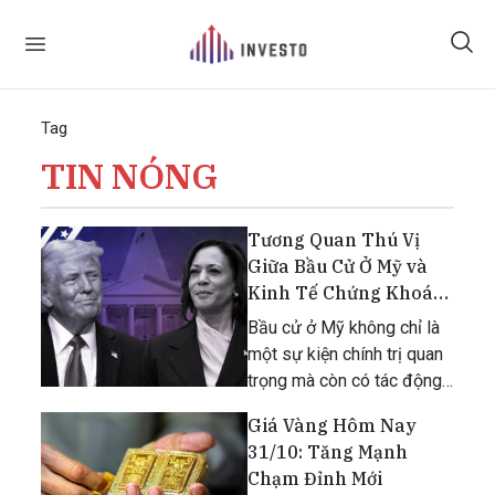
Tag
TIN NÓNG
Tương Quan Thú Vị
Giữa Bầu Cử Ở Mỹ và
Kinh Tế Chứng Khoán
Toàn Cầu
Bầu cử ở Mỹ không chỉ là
một sự kiện chính trị quan
trọng mà còn có tác động
sâu rộng đến kinh tế và thị
Giá Vàng Hôm Nay
trường chứng khoán toàn
31/10: Tăng Mạnh
cầu.
Chạm Đỉnh Mới