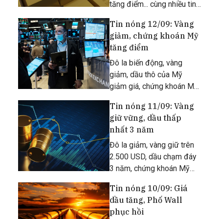
tăng điểm... cùng nhiều tin
tức quan trọng khác.
Tin nóng 12/09: Vàng
giảm, chứng khoán Mỹ
tăng điểm
Đô la biến động, vàng
giảm, dầu thô của Mỹ
giảm giá, chứng khoán Mỹ
tăng điểm... cùng nhiều tin
Tin nóng 11/09: Vàng
tức quan trọng
giữ vững, dầu thấp
nhất 3 năm
Đô la giảm, vàng giữ trên
2.500 USD, dầu chạm đáy
3 năm, chứng khoán Mỹ
tăng nhẹ... cùng nhiều tin
Tin nóng 10/09: Giá
tức khác.
dầu tăng, Phố Wall
phục hồi