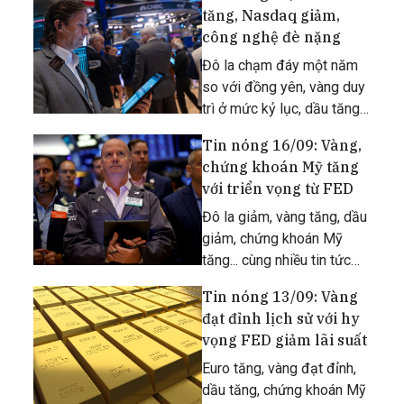
tăng, Nasdaq giảm,
công nghệ đè nặng
Đô la chạm đáy một năm
so với đồng yên, vàng duy
trì ở mức kỷ lục, dầu tăng,
chứng khoán Mỹ biến động
Tin nóng 16/09: Vàng,
trái chiều... cùng nhiều tin
chứng khoán Mỹ tăng
tức quan trọng khác.
với triển vọng từ FED
Đô la giảm, vàng tăng, dầu
giảm, chứng khoán Mỹ
tăng... cùng nhiều tin tức
quan trọng khác.
Tin nóng 13/09: Vàng
đạt đỉnh lịch sử với hy
vọng FED giảm lãi suất
Euro tăng, vàng đạt đỉnh,
dầu tăng, chứng khoán Mỹ