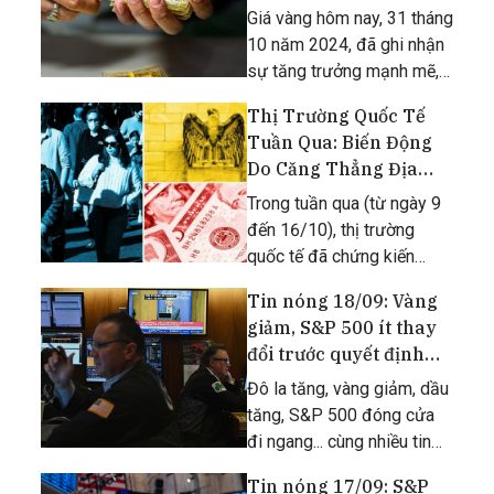
Giá vàng hôm nay, 31 tháng
10 năm 2024, đã ghi nhận
sự tăng trưởng mạnh mẽ,
chạm mức đỉnh mới trong
Thị Trường Quốc Tế
bối cảnh thị trường tài
Tuần Qua: Biến Động
chính toàn cầu đang diễn
Do Căng Thẳng Địa
biến phức tạp.
Chính Trị và Dữ Liệu
Trong tuần qua (từ ngày 9
Kinh Tế
đến 16/10), thị trường
quốc tế đã chứng kiến
những biến động mạnh mẽ,
Tin nóng 18/09: Vàng
chủ yếu do tình hình căng
giảm, S&P 500 ít thay
thẳng địa chính trị tại Trung
đổi trước quyết định
Đông và các dữ liệu kinh tế
của FED
quan trọng từ Mỹ.
Đô la tăng, vàng giảm, dầu
tăng, S&P 500 đóng cửa
đi ngang... cùng nhiều tin
tức quan trọng khác.
Tin nóng 17/09: S&P