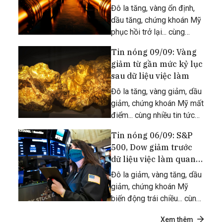
Đô la tăng, vàng ổn định,
dầu tăng, chứng khoán Mỹ
phục hồi trở lại... cùng
nhiều tin tức khác.
Tin nóng 09/09: Vàng
giảm từ gần mức kỷ lục
sau dữ liệu việc làm
Đô la tăng, vàng giảm, dầu
giảm, chứng khoán Mỹ mất
điểm... cùng nhiều tin tức
quan trọng khác.
Tin nóng 06/09: S&P
500, Dow giảm trước
dữ liệu việc làm quan
trọng
Đô la giảm, vàng tăng, dầu
giảm, chứng khoán Mỹ
biến động trái chiều... cùng
nhiều tin tức khác.
Xem thêm