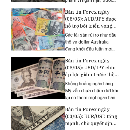
phạm vi ngắn hạn, trước
thềm công bố chỉ số CPI
Bản tin Forex ngày
tại Mỹ. Đồng bạc xanh liệu
(08/05): AUD/JPY được
có duy trì ở phạm vi này,
hỗ trợ bởi triển vọng
hay chúng ta sẽ chứng kiến
kinh tế Mỹ tích cực
một sự đột phá trong ngày
Các tài sản rủi ro như dầu
thô và dollar Australia
đang khởi đầu tuần mới
với mức tăng mạnh. Điều
Bản tin Forex ngày
này liệu có đẩy AUD/JPY
(05/05): USD/JPY chịu
lên mức cao mới trong
áp lực giảm trước thềm
tháng hay không?
công bố báo cáo NFP
Khủng hoảng ngân hàng
Mỹ vẫn chưa chấm dứt khi
lại có thêm một ngân hàng
đối mặt với rắc rối.
Bản tin Forex ngày
(03/05): EUR/USD tăng
mạnh, chờ quyết định