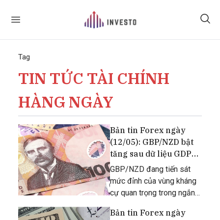
Tag
TIN TỨC TÀI CHÍNH
HÀNG NGÀY
Bản tin Forex ngày
(12/05): GBP/NZD bật
tăng sau dữ liệu GDP
của Anh
GBP/NZD đang tiến sát
mức đỉnh của vùng kháng
cự quan trọng trong ngắn
hạn.
Bản tin Forex ngày