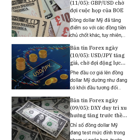
(11/05): GBP/USD chờ
đợi cuộc họp của BOE
Đồng dollar Mỹ đã tăng
điểm so với các đồng tiền
chủ chốt khác, tuy nhiên,
bữa tiệc có thể chỉ mới bắt
Bản tin Forex ngày
đầu với đồng bảng Anh.
(10/05): USD/JPY tăng
giá, chờ đợi động lực
mới từ CPI Mỹ
Phe đầu cơ giá lên đồng
dollar Mỹ dường như đang
có khởi đầu tương đối
thuận lợi trước thềm công
Bản tin Forex ngày
bố chỉ số CPI của Mỹ.
(09/05): DXY duy trì xu
hướng tăng trước thềm
công bố CPI Mỹ
Chỉ số đồng dollar Mỹ
đang test mức đỉnh trong