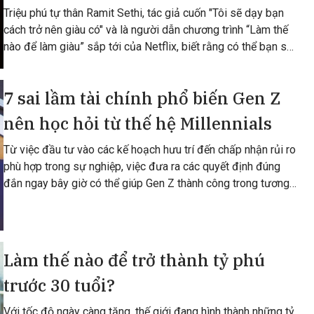
Triệu phú tự thân Ramit Sethi, tác giả cuốn "Tôi sẽ dạy bạn
cách trở nên giàu có" và là người dẫn chương trình “Làm thế
nào để làm giàu” sắp tới của Netflix, biết rằng có thể bạn sẽ
không vô tình trở
7 sai lầm tài chính phổ biến Gen Z
nên học hỏi từ thế hệ Millennials
Từ việc đầu tư vào các kế hoạch hưu trí đến chấp nhận rủi ro
phù hợp trong sự nghiệp, việc đưa ra các quyết định đúng
đắn ngay bây giờ có thể giúp Gen Z thành công trong tương
lai.
Làm thế nào để trở thành tỷ phú
trước 30 tuổi?
Với tốc độ ngày càng tăng, thế giới đang hình thành những tỷ