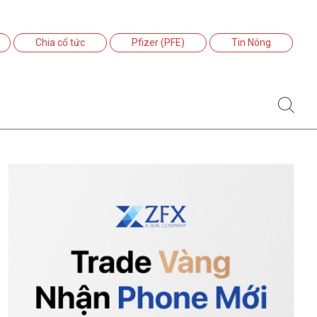
Chia cổ tức
Pfizer (PFE)
Tin Nóng