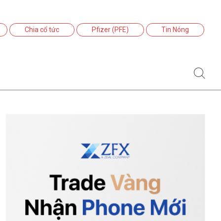
Chia cổ tức
Pfizer (PFE)
Tin Nóng