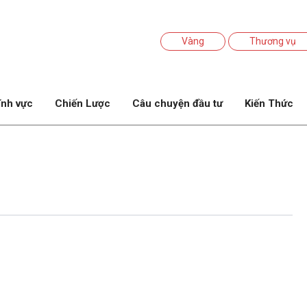
Vàng
Thương vụ
ĩnh vực
Chiến Lược
Câu chuyện đầu tư
Kiến Thức