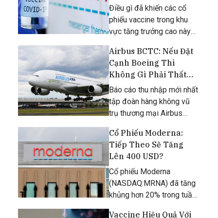
năm ngoái.
Điều gì đã khiến các cổ
phiếu vaccine trong khu
vực tăng trưởng cao này
giảm mạnh như vậy.
Airbus BCTC: Nếu Đặt
Cạnh Boeing Thì
Không Gì Phải Thất
Vọng
Báo cáo thu nhập mới nhất
tập đoàn hàng không vũ
trụ thương mại Airbus
công bố hôm thứ năm,
Cổ Phiếu Moderna:
ngày 29 tháng 7, cho thấy
Tiếp Theo Sẽ Tăng
ngành hàng không thương
Lên 400 USD?
mại đang phục hồi sau
năm 2020 tàn khốc bất
Cổ phiếu Moderna
chấp đại dịch
(NASDAQ:MRNA) đã tăng
khủng hơn 20% trong tuần
trước, và hoàn toàn có thể
Vaccine Hiệu Quả Với