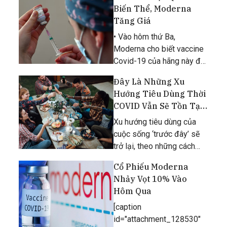
tăng lên mức 400 USD mà
Biến Thể, Moderna
không quá khó khăn.
Tăng Giá
• Vào hôm thứ Ba,
Moderna cho biết vaccine
Covid-19 của hãng này đã
cho ra kết quả đầy hứa hẹn
Đây Là Những Xu
khi được nghiên cứu trong
Hướng Tiêu Dùng Thời
môi trường phòng thí
COVID Vẫn Sẽ Tồn Tại
nghiệm chống lại các biến
Lâu Dài
thể virus corona, bao
Xu hướng tiêu dùng của
cuộc sống ‘trước đây’ sẽ
trở lại, theo những cách
khác!
Cổ Phiếu Moderna
Nhảy Vọt 10% Vào
Hôm Qua
[caption
id="attachment_128530"