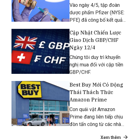
Sau Đại Dịch
Vào ngày 4/5, tập đoàn
dược phẩm Pfizer (NYSE:
PFE) đã công bố kết quả
tài chính Q1 kết thúc vào
Cập Nhật Chiến Lược
ngày 31/3.
Giao Dịch GBP/CHF
Ngày 12/4
Chúng tôi duy trì khuyến
nghị mua đối với cặp tiền
GBP/CHF.
Best Buy Mới Có Động
Thái Thách Thức
Amazon Prime
Con quái vật Amazon
Prime đang liên tiếp chịu
đòn tấn công từ các nhà
bán lẻ lớn Best Buy.
Xem thêm