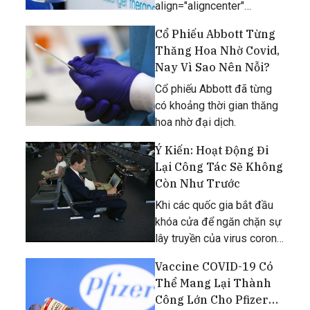
align="aligncenter"
width="1600"] Cổ Phiếu
Cổ Phiếu Abbott Từng
Moderna Nhảy Vọt 10%
Thăng Hoa Nhờ Covid,
Vào Hôm Qua[/caption] Cổ
Nay Vì Sao Nên Nỗi?
phiếu Moderna tăng giá
mạnh sau khi nộp đơn xin
Cổ phiếu Abbott đã từng
cấp phép sử dụng vac
có khoảng thời gian thăng
hoa nhờ đại dịch.
Ý Kiến: Hoạt Động Đi
Lại Công Tác Sẽ Không
Còn Như Trước
Khi các quốc gia bắt đầu
khóa cửa để ngăn chặn sự
lây truyền của virus corona,
hoạt động đi lại, nhất là vì
Vaccine COVID-19 Có
mục đích công việc, chịu
Thể Mang Lại Thành
ảnh hưởng nặng nề.
Công Lớn Cho Pfizer