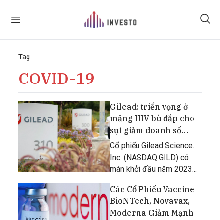
Tag
COVID-19
Gilead: triển vọng ở
mảng HIV bù đắp cho
sụt giảm doanh số
Covid
Cổ phiếu Gilead Science,
Inc. (NASDAQ:GILD) có
màn khởi đầu năm 2023
khá chậm chạp khi tiếp tục
Các Cổ Phiếu Vaccine
tích lũy chặt trong một
BioNTech, Novavax,
vùng biên độ rộng khoảng
Moderna Giảm Mạnh
10 USD kể từ tháng 10