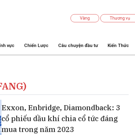
Vàng
Thương vụ
ĩnh vực
Chiến Lược
Câu chuyện đầu tư
Kiến Thức
FANG)
Exxon, Enbridge, Diamondback: 3
cổ phiếu dầu khí chia cổ tức đáng
mua trong năm 2023