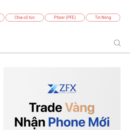
Chia cổ tức
Pfizer (PFE)
Tin Nóng