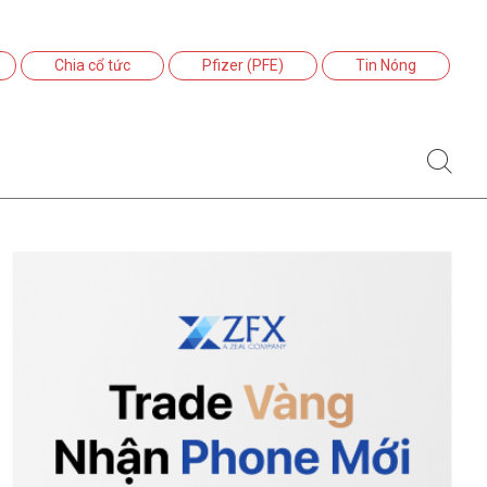
Chia cổ tức
Pfizer (PFE)
Tin Nóng