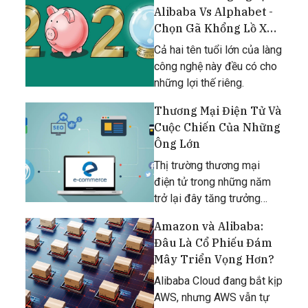
Holding Ltd. vào cuối tuần
Alibaba Vs Alphabet -
này khi các nhà đầu tư tìm
Chọn Gã Khổng Lồ Xứ
cách hiểu loại virus này
Cờ Hoa Hay Đại Gia
ảnh hưởng đến chi tiêu
Cả hai tên tuổi lớn của làng
Trung Quốc
thương mạ
công nghệ này đều có cho
những lợi thế riêng.
Thương Mại Điện Tử Và
Cuộc Chiến Của Những
Ông Lớn
Thị trường thương mại
điện tử trong những năm
trở lại đây tăng trưởng
mạnh mẽ.
Amazon và Alibaba:
Đâu Là Cổ Phiếu Đám
Mây Triển Vọng Hơn?
Alibaba Cloud đang bắt kịp
AWS, nhưng AWS vẫn tự