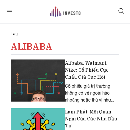
Tag
ALIBABA
Alibaba, Walmart,
Nike: Cổ Phiếu Cực
Chất, Giá Cực Hời
Cổ phiếu giá trị thường
không có vẻ ngoài hào
nhoáng hoặc thú vị như
một số mã siêu tăng
Lạm Phát: Mối Quan
trưởng.
Ngại Của Các Nhà Đầu
Tư