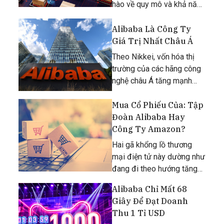
hào về quy mô và khả năng
sinh lời vượt trội.
Alibaba Là Công Ty
Giá Trị Nhất Châu Á
Theo Nikkei, vốn hóa thị
trường của các hãng công
nghệ châu Á tăng mạnh
trong năm nay. Đặc biệt,
Alibaba vươn lên trở thành
Mua Cổ Phiếu Của: Tập
công ty giá trị nhất châu Á
Đoàn Alibaba Hay
với vốn hóa 570 tỷ USD.
Công Ty Amazon?
Hai gã khổng lồ thương
mại điện tử này dường như
đang đi theo hướng tăng
trưởng ngược nhau.
Alibaba Chỉ Mất 68
Giây Để Đạt Doanh
Thu 1 Tỉ USD