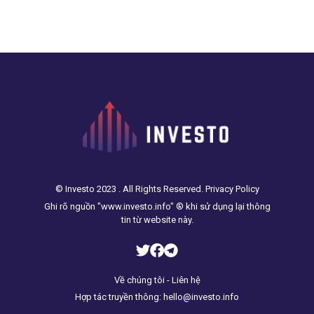
phút đã đạt mức 114 tỷ
CNY (16,3 tỷ USD), tiếp tục
lập kỷ lục mới khi con số
nà
© Investo 2023 . All Rights Reserved. Privacy Policy
Ghi rõ nguồn "www.investo.info" ® khi sử dụng lại thông
tin từ website này.
Về chúng tôi - Liên hệ
Hợp tác truyền thông: hello@investo.info