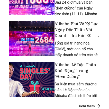
Sau 24 giờ mua và bán
“điên cuồng” của Ngày
độc thân (11-11), Alibaba
của Trung Quốc xác lập kỷ
Alibaba Phá Vỡ Kỷ Lục
lục về doanh thu là 38,4 tỉ
Ngày Độc Thân Với
USD trong đó 68 giây đầu
Doanh Thu Hơn 30 Tỷ
tiên đạt 1 tỉ USD.
USD
Tổng giá trị hàng hóa
(GMV), một con số cho
thấy doanh số trên các nền
tảng mua sắm khác nhau
Alibaba: Lễ Độc Thân
của Alibaba, đã vượt qua
Khởi Động Trong
kỷ lục 213,5 tỷ nhân dân tệ
"Điên Cuồng"
năm ngoái (gần 30,5 tỉ
USD) vào chiều thứ Hai
Sự kiện mua sắm thường
11/11.
niên Lễ Độc thân của
Alibaba đã chính thức bắt
đầu, tổng giá trị lượng mua
Xem thêm
hàng trong chưa đầy 90