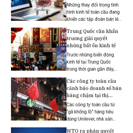
công với chiến lược
Những thay đổi trong tình
bán hàng giá rẻ
hình kinh tế toàn cầu đang
khiến các tập đoàn bán lẻ
của Trung Quốc điều chỉnh
Trung Quốc cần khẩn
mạnh chiến lược kinh
trương giải quyết
doanh, từ chỗ tập trung
những bất ổn kinh tế
vào các sản phẩm giá cao
chuyển hướng sang tiếp thị
Trước những biến động
kinh tế tại Trung Quốc
trong thời gian gần đây,
giới chuyên gia tại châu Âu
Các công ty toàn cầu
đang kỳ vọng, Bắc Kinh
cảnh báo doanh số bán
cần gửi đi một thông điệp
hàng chậm tại thị
rõ ràng về kế hoạch phục
trường Trung Quốc
hồi nền kinh tế để giúp trấn
Các công ty toàn cầu từ
“gã khổng lồ” hàng tiêu
dùng Unilever, nhà sản
xuất ô tô Nissan đến nhà
WTO ra phán quyết