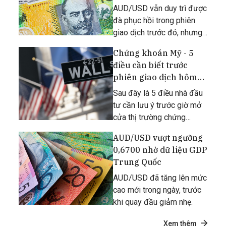
AUD/USD vẫn duy trì được
đà phục hồi trong phiên
giao dịch trước đó, nhưng
hiện không có nhiều động
Chứng khoán Mỹ - 5
lực.
điều cần biết trước
phiên giao dịch hôm
nay 18/04/2023
Sau đây là 5 điều nhà đầu
tư cần lưu ý trước giờ mở
cửa thị trường chứng
khoán Mỹ hôm nay, thứ Tư,
AUD/USD vượt ngưỡng
ngày 18/04/2023.
0,6700 nhờ dữ liệu GDP
Trung Quốc
AUD/USD đã tăng lên mức
cao mới trong ngày, trước
khi quay đầu giảm nhẹ.
Xem thêm