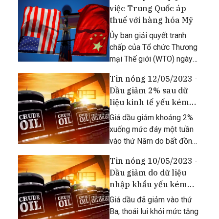
sản xuất máy móc
việc Trung Quốc áp
Caterpillar… đã cảnh báo
thuế với hàng hóa Mỹ
về xu hướng sụt giảm
doanh số bán hàng tại thị
Ủy ban giải quyết tranh
trường Trung Quốc,
chấp của Tổ chức Thương
mại Thế giới (WTO) ngày
16/8 thông báo họ phát
Tin nóng 12/05/2023 -
hiện thấy Trung Quốc hành
Dầu giảm 2% sau dữ
động không phù hợp cho
liệu kinh tế yếu kém
nghĩa vụ của tổ chức này,
của Mỹ và Trung Quốc
khi áp đặt thuế bổ sung
Giá dầu giảm khoảng 2%
đối với
xuống mức đáy một tuần
vào thứ Năm do bất đồng
chính trị về trần nợ của Mỹ
Tin nóng 10/05/2023 -
làm xáo trộn nền kinh tế
Dầu giảm do dữ liệu
của quốc gia tiêu thụ dầu
nhập khẩu yếu kém
lớn nhất thế giới.
của Trung Quốc, vấn
Giá dầu đã giảm vào thứ
đề kinh tế của Mỹ
Ba, thoái lui khỏi mức tăng