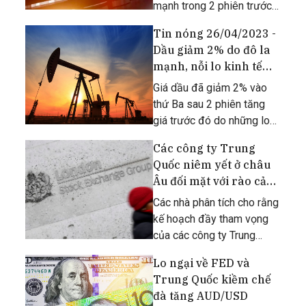
mạnh trong 2 phiên trước
đó.
Tin nóng 26/04/2023 -
Dầu giảm 2% do đô la
mạnh, nỗi lo kinh tế
lấn át hy vọng từ
Giá dầu đã giảm 2% vào
Trung Quốc
thứ Ba sau 2 phiên tăng
giá trước đó do những lo
ngại về triển vọng kinh tế
Các công ty Trung
toàn cầu và đồng đô la
Quốc niêm yết ở châu
mạnh hơn lấn át hy vọng về
Âu đối mặt với rào cản
nhu cầu cao hơn từ Trung
thanh khoản
Quốc và kỳ vọng giảm dự
Các nhà phân tích cho rằng
trữ dầu thô của Mỹ.
kế hoạch đầy tham vọng
của các công ty Trung
Quốc về niêm yết trên thị
Lo ngại về FED và
trường chứng khoán
Trung Quốc kiềm chế
London (Anh) và Zurich
đà tăng AUD/USD
(Đức) cần được điều chỉnh.